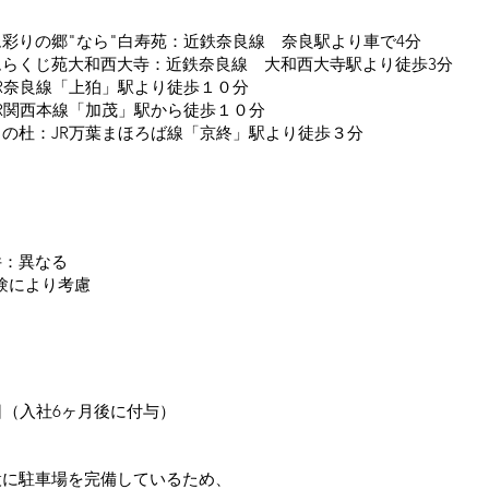
彩りの郷"なら"白寿苑：近鉄奈良線 奈良駅より車で4分
ムらくじ苑大和西大寺：近鉄奈良線 大和西大寺駅より徒歩3分
R奈良線「上狛」駅より徒歩１０分
R関西本線「加茂」駅から徒歩１０分
の杜：JR万葉まほろば線「京終」駅より徒歩３分
件：異なる
経験により考慮
）
日（入社6ヶ月後に付与）
設に駐車場を完備しているため、