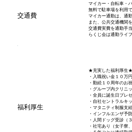
マイカー・自転車・
無料で駐車場を利用
交通費
マイカー通勤は、通
また、公共交通機関
交通費実費を通勤手当（
らくじ会は通勤ライ
★充実した福利厚生
・入職祝い金１０万
・勤続１０周年のお
・グループ内クリニ
・全員に誕生日プレ
・自社セントラルキ
​福利厚生
・マタニティ制服支
・インフルエンザ予
・人間ドッグ受診（
・社宅あり（女子寮