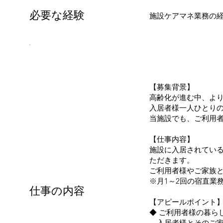
必要な経験
施設ケアマネ業務の
【募集背景】
高齢化が進む中、よ
入居者様一人ひとり
当施設でも、ご利用
【仕事内容】
施設に入居されてい
ただきます。
ご利用者様やご家族
※月1～2回の宿直業
仕事の内容
【アピールポイント
◆ ご利用者様の暮ら
入居者様とそのご家