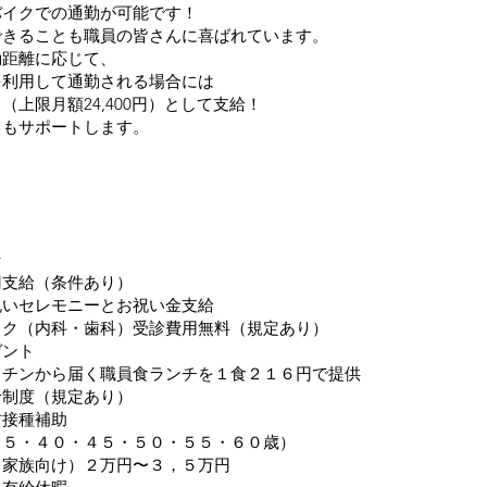
バイクでの通勤が可能です！
できることも職員の皆さんに喜ばれています。
勤距離に応じて、
を利用して通勤される場合には
上限月額24,400円）として支給！
フもサポートします。
★
円支給（条件あり）
祝いセレモニーとお祝い金支給
ック（内科・歯科）受診費用無料（規定あり）
ゼント
ッチンから届く職員食ランチを１食２１６円で提供
給制度（規定あり）
防接種補助
３５・４０・４５・５０・５５・６０歳）
、家族向け）２万円〜３，５万円