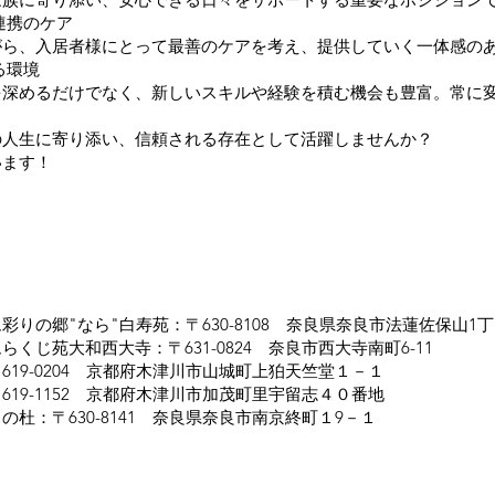
連携のケア
ら、入居者様にとって最善のケアを考え、提供していく一体感のあ
る環境
深めるだけでなく、新しいスキルや経験を積む機会も豊富。常に変
の人生に寄り添い、信頼される存在として活躍しませんか？
います！
りの郷"なら"白寿苑：〒630-8108 奈良県奈良市法蓮佐保山1丁目
くじ苑大和西大寺：〒631-0824 奈良市西大寺南町6-11
19-0204 京都府木津川市山城町上狛天竺堂１－１
19-1152 京都府木津川市加茂町里宇留志４０番地
杜：〒630-8141 奈良県奈良市南京終町１9－１