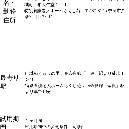
名・
城町上狛天竺堂１－１
勤務
特別養護老人ホームらくじ苑：〒630-8145 奈良市八
条5丁目437-11
住所
山城ぬくもりの里：JR奈良線「上狛」駅より徒歩１
最寄り
０分
駅
特別養護老人ホームらくじ苑：JR奈良線「奈良」駅
より車で10分
試用期
１ヶ月間
間
試用期間中の労働条件：同条件