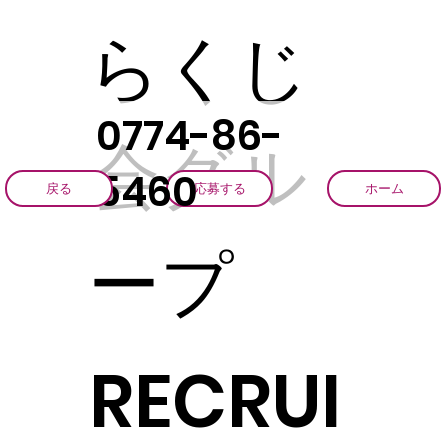
らくじ
0774-86-
会グル
5460
戻る
応募する
ホーム
ープ
RECRUI