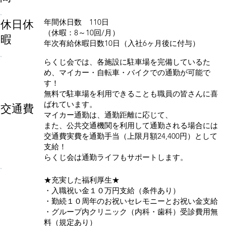
休日休
年間休日数 110日
（休暇：8～10回/月）
暇
年次有給休暇日数10日（入社6ヶ月後に付与）
らくじ会では、各施設に駐車場を完備しているた
め、マイカー・自転車・バイクでの通勤が可能で
す！
無料で駐車場を利用できることも職員の皆さんに喜
ばれています。
交通費
マイカー通勤は、通勤距離に応じて、
また、公共交通機関を利用して通勤される場合には
交通費実費を通勤手当（上限月額24,400円）として
支給！
らくじ会は通勤ライフもサポートします。
★充実した福利厚生★
・入職祝い金１０万円支給（条件あり）
・勤続１０周年のお祝いセレモニーとお祝い金支給
・グループ内クリニック（内科・歯科）受診費用無
料（規定あり）