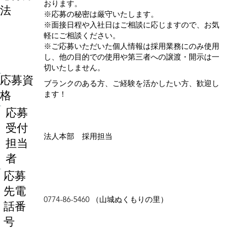
おります。
法
※応募の秘密は厳守いたします。
※面接日程や入社日はご相談に応じますので、お気
軽にご相談ください。
※ご応募いただいた個人情報は採用業務にのみ使用
し、他の目的での使用や第三者への譲渡・開示は一
切いたしません。
応募資
ブランクのある方、ご経験を活かしたい方、歓迎し
格
ます！
応募
受付
法人本部 採用担当
担当
者
応募
先電
0774-86-5460 （山城ぬくもりの里）
話番
号