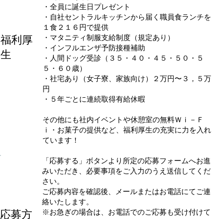
・全員に誕生日プレゼント
・自社セントラルキッチンから届く職員食ランチを
１食２１６円で提供
​福利厚
・マタニティ制服支給制度（規定あり）
・インフルエンザ予防接種補助
生
・人間ドッグ受診（３５・４０・４５・５０・５
５・６０歳）
・社宅あり（女子寮、家族向け）２万円〜３，５万
円
・５年ごとに連続取得有給休暇
​その他にも社内イベントや休憩室の無料Ｗｉ－Ｆ
ｉ・お菓子の提供など、福利厚生の充実に力を入れ
ています！
「応募する」ボタンより所定の応募フォームへお進
みいただき、必要事項をご入力のうえ送信してくだ
さい。
ご応募内容を確認後、メールまたはお電話にてご連
絡いたします。
応募方
※お急ぎの場合は、お電話でのご応募も受け付けて