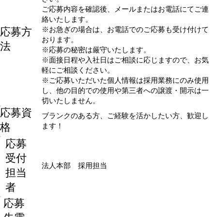
ご応募内容を確認後、メールまたはお電話にてご連
絡いたします。
応募方
※お急ぎの場合は、お電話でのご応募も受け付けて
おります。
法
※応募の秘密は厳守いたします。
※面接日程や入社日はご相談に応じますので、お気
軽にご相談ください。
※ご応募いただいた個人情報は採用業務にのみ使用
し、他の目的での使用や第三者への譲渡・開示は一
切いたしません。
応募資
ブランクのある方、ご経験を活かしたい方、歓迎し
格
ます！
応募
受付
法人本部 採用担当
担当
者
応募