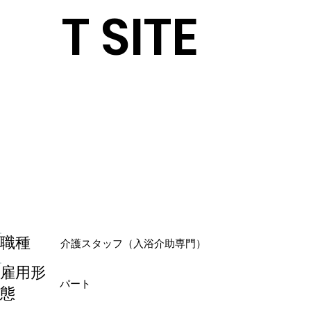
T SITE
​職種
介護スタッフ（入浴介助専門）
雇用形
パート
態