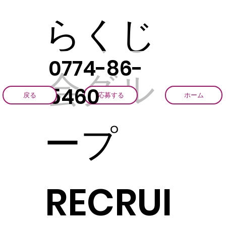
らくじ
0774-86-
会グル
5460
戻る
応募する
ホーム
ープ
RECRUI