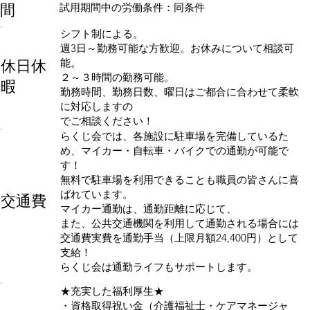
間
試用期間中の労働条件：同条件
シフト制による。
週3日～勤務可能な方歓迎。お休みについて相談可
休日休
能。
２～３時間の勤務可能。
暇
勤務時間、勤務日数、曜日はご都合に合わせて柔軟
に対応しますの
でご相談ください！
らくじ会では、各施設に駐車場を完備しているた
め、マイカー・自転車・バイクでの通勤が可能で
す！
無料で駐車場を利用できることも職員の皆さんに喜
ばれています。
交通費
マイカー通勤は、通勤距離に応じて、
また、公共交通機関を利用して通勤される場合には
交通費実費を通勤手当（上限月額24,400円）として
支給！
らくじ会は通勤ライフもサポートします。
★充実した福利厚生★
・資格取得祝い金（介護福祉士・ケアマネージャ