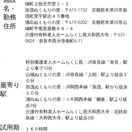
城町上狛天竺堂１－１
名・
加茂ぬくもりの里：〒619-1152 京都府木津川市加
勤務
茂町里宇留志４０番地
涌出ぬくもりの里：〒619-0202 京都府木津川市山
住所
城町平尾里屋敷６９－４
介護付有料老人ホームらくじ苑大和西大寺：〒631-
0824 奈良市西大寺南町6-11
特別養護老人ホームらくじ苑：JR奈良線「奈良」駅
より車で10分
山城ぬくもりの里：JR奈良線「上狛」駅より徒歩１
０分
最寄り
加茂ぬくもりの里：JR関西本線「加茂」駅から徒歩
駅
１０分
涌出ぬくもりの里：ＪＲ関西本線「棚倉」駅より徒
歩3分
介護付有料老人ホームらくじ苑大和西大寺：近鉄奈
良線「大和西大寺」駅より徒歩3分
試用期
１６０時間