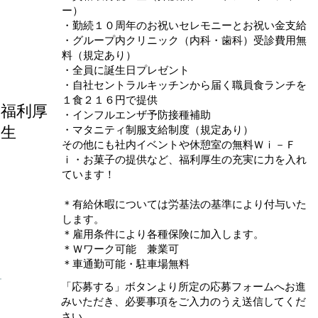
ー）
・勤続１０周年のお祝いセレモニーとお祝い金支給
・グループ内クリニック（内科・歯科）受診費用無
料（規定あり）
・全員に誕生日プレゼント
・自社セントラルキッチンから届く職員食ランチを
１食２１６円で提供
​福利厚
・インフルエンザ予防接種補助
生
・マタニティ制服支給制度（規定あり）
その他にも社内イベントや休憩室の無料Ｗｉ－Ｆ
ｉ・お菓子の提供など、福利厚生の充実に力を入れ
ています！
＊有給休暇については労基法の基準により付与いた
します。
＊雇用条件により各種保険に加入します。
＊Ｗワーク可能 兼業可
＊車通勤可能・駐車場無料
「応募する」ボタンより所定の応募フォームへお進
みいただき、必要事項をご入力のうえ送信してくだ
さい。