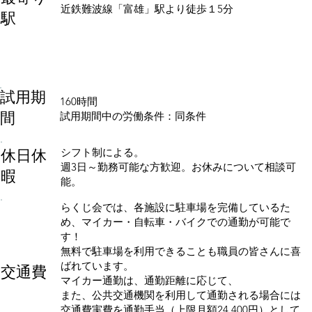
近鉄難波線「富雄」駅より徒歩１5分
駅
試用期
160時間
間
試用期間中の労働条件：同条件
休日休
シフト制による。
週3日～勤務可能な方歓迎。お休みについて相談可
暇
能。
らくじ会では、各施設に駐車場を完備しているた
め、マイカー・自転車・バイクでの通勤が可能で
す！
無料で駐車場を利用できることも職員の皆さんに喜
ばれています。
交通費
マイカー通勤は、通勤距離に応じて、
また、公共交通機関を利用して通勤される場合には
交通費実費を通勤手当（上限月額24,400円）として