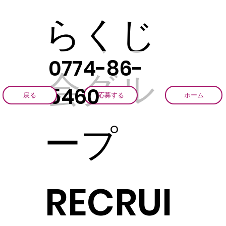
らくじ
0774-86-
会グル
5460
戻る
応募する
ホーム
ープ
RECRUI