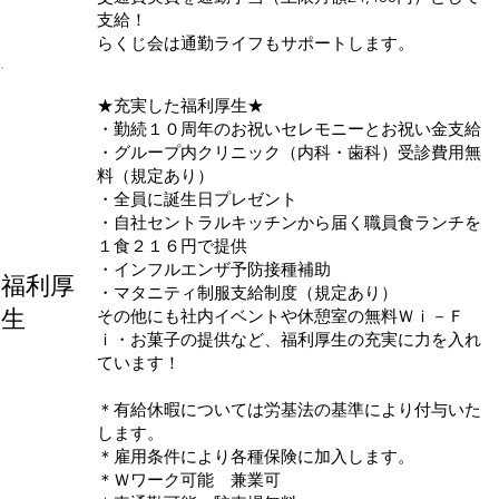
支給！
らくじ会は通勤ライフもサポートします。
★充実した福利厚生★
・勤続１０周年のお祝いセレモニーとお祝い金支給
・グループ内クリニック（内科・歯科）受診費用無
料（規定あり）
・全員に誕生日プレゼント
・自社セントラルキッチンから届く職員食ランチを
１食２１６円で提供
・インフルエンザ予防接種補助
​福利厚
・マタニティ制服支給制度（規定あり）
生
その他にも社内イベントや休憩室の無料Ｗｉ－Ｆ
ｉ・お菓子の提供など、福利厚生の充実に力を入れ
ています！
＊有給休暇については労基法の基準により付与いた
します。
＊雇用条件により各種保険に加入します。
＊Ｗワーク可能 兼業可