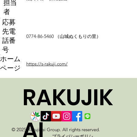
担当
者
応募
先電
0774-86-5460 （山城ぬくもりの里）
話番
号
ホーム
https://s-rakuji.com/
ページ
RAKUJIK
AI
© 2025 Rakujikai Group. All rights reserved.
プライバシーポリシ