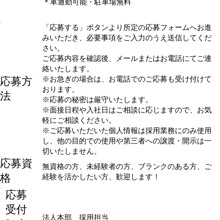
＊車通勤可能・駐車場無料
「応募する」ボタンより所定の応募フォームへお進
みいただき、必要事項をご入力のうえ送信してくだ
さい。
ご応募内容を確認後、メールまたはお電話にてご連
絡いたします。
応募方
※お急ぎの場合は、お電話でのご応募も受け付けて
おります。
法
※応募の秘密は厳守いたします。
※面接日程や入社日はご相談に応じますので、お気
軽にご相談ください。
※ご応募いただいた個人情報は採用業務にのみ使用
し、他の目的での使用や第三者への譲渡・開示は一
切いたしません。
応募資
無資格の方、未経験者の方、ブランクのある方、ご
格
経験を活かしたい方、歓迎します！
応募
受付
法人本部 採用担当