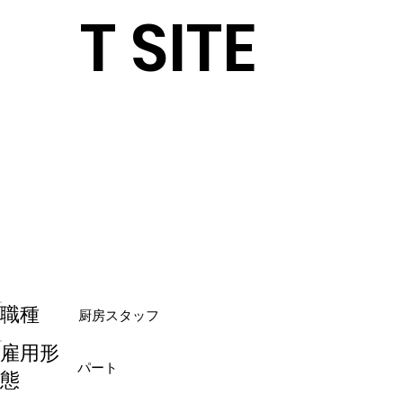
T SITE
​職種
厨房スタッフ
雇用形
パート
態