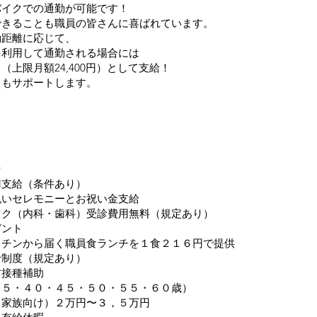
バイクでの通勤が可能です！
できることも職員の皆さんに喜ばれています。
勤距離に応じて、
を利用して通勤される場合には
上限月額24,400円）として支給！
フもサポートします。
★
円支給（条件あり）
祝いセレモニーとお祝い金支給
ック（内科・歯科）受診費用無料（規定あり）
ゼント
ッチンから届く職員食ランチを１食２１６円で提供
給制度（規定あり）
防接種補助
３５・４０・４５・５０・５５・６０歳）
、家族向け）２万円〜３，５万円