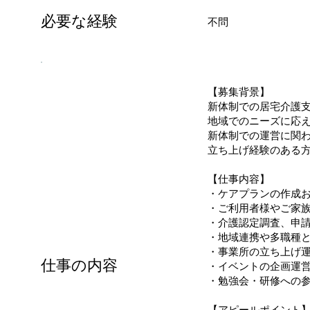
必要な経験
不問
【募集背景】
新体制での居宅介護
地域でのニーズに応
新体制での運営に関
立ち上げ経験のある
【仕事内容】
・ケアプランの作成
・ご利用者様やご家
・介護認定調査、申
・地域連携や多職種
・事業所の立ち上げ
仕事の内容
・イベントの企画運
・勉強会・研修への
【アピールポイント