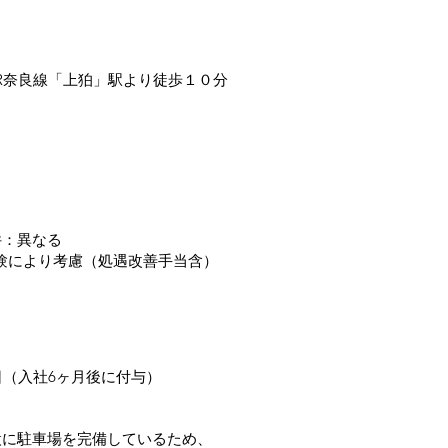
R奈良線「上狛」駅より徒歩１０分
件：異なる
※経験により考慮（処遇改善手当含）
）
日（入社6ヶ月後に付与）
設に駐車場を完備しているため、