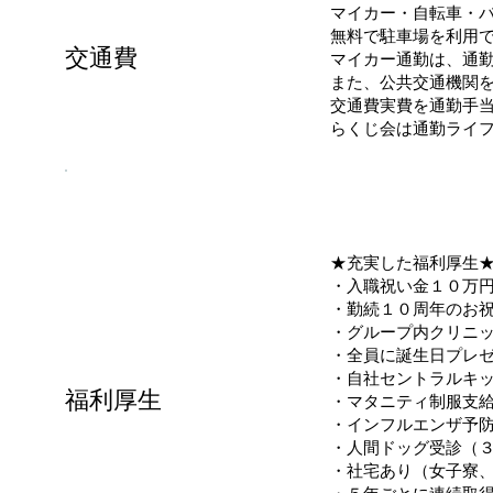
マイカー・自転車・
無料で駐車場を利用
交通費
マイカー通勤は、通
また、公共交通機関
交通費実費を通勤手当（
らくじ会は通勤ライ
★充実した福利厚生
・入職祝い金１０万
・勤続１０周年のお
・グループ内クリニ
・全員に誕生日プレ
・自社セントラルキ
​福利厚生
・マタニティ制服支
・インフルエンザ予
・人間ドッグ受診（
・社宅あり（女子寮