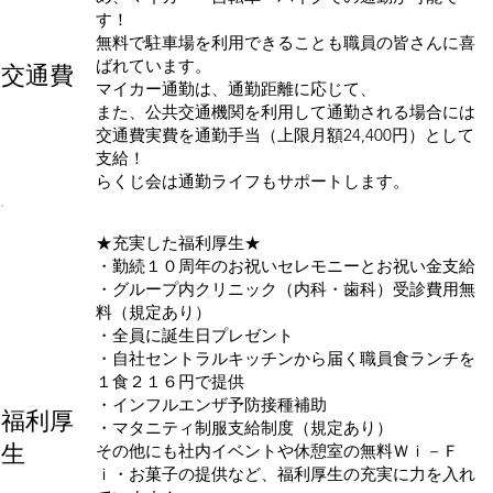
す！
無料で駐車場を利用できることも職員の皆さんに喜
ばれています。
交通費
マイカー通勤は、通勤距離に応じて、
また、公共交通機関を利用して通勤される場合には
交通費実費を通勤手当（上限月額24,400円）として
支給！
らくじ会は通勤ライフもサポートします。
★充実した福利厚生★
・勤続１０周年のお祝いセレモニーとお祝い金支給
・グループ内クリニック（内科・歯科）受診費用無
料（規定あり）
・全員に誕生日プレゼント
・自社セントラルキッチンから届く職員食ランチを
１食２１６円で提供
・インフルエンザ予防接種補助
​福利厚
・マタニティ制服支給制度（規定あり）
生
その他にも社内イベントや休憩室の無料Ｗｉ－Ｆ
ｉ・お菓子の提供など、福利厚生の充実に力を入れ