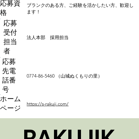
応募資
ブランクのある方、ご経験を活かしたい方、歓迎し
格
ます！
応募
受付
法人本部 採用担当
担当
者
応募
先電
0774-86-5460 （山城ぬくもりの里）
話番
号
ホーム
https://s-rakuji.com/
ページ
RAKUJIK