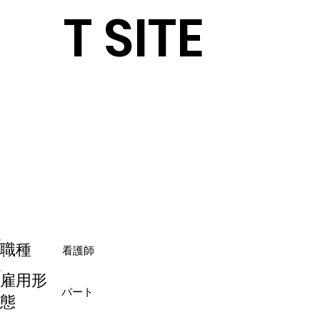
T SITE
​職種
看護師
雇用形
パート
態