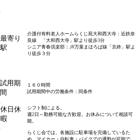
介護付有料老人ホームらくじ苑大和西大寺：近鉄奈
最寄り
良線 「大和西大寺」駅より徒歩3分
駅
シニア青春倶楽部：JR万葉まほろば線「京終」駅よ
り徒歩３分
試用期
１６０時間
間
試用期間中の労働条件：同条件
休日休
シフト制による。
週2日～勤務可能な方歓迎。お休みについて相談可
暇
能。
らくじ会では、各施設に駐車場を完備しているた
め、マイカー・自転車・バイクでの通勤が可能で