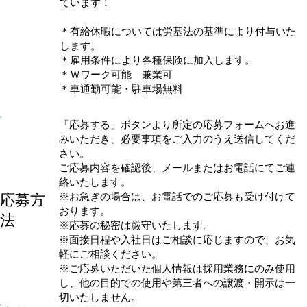
ています！
＊有給休暇については労基法の基準により付与いた
します。
＊雇用条件により各種保険に加入します。
＊Ｗワーク可能 兼業可
＊車通勤可能・駐車場無料
「応募する」ボタンより所定の応募フォームへお進
みいただき、必要事項をご入力のうえ送信してくだ
さい。
ご応募内容を確認後、メールまたはお電話にてご連
絡いたします。
応募方
※お急ぎの場合は、お電話でのご応募も受け付けて
おります。
法
※応募の秘密は厳守いたします。
※面接日程や入社日はご相談に応じますので、お気
軽にご相談ください。
※ご応募いただいた個人情報は採用業務にのみ使用
し、他の目的での使用や第三者への譲渡・開示は一
切いたしません。