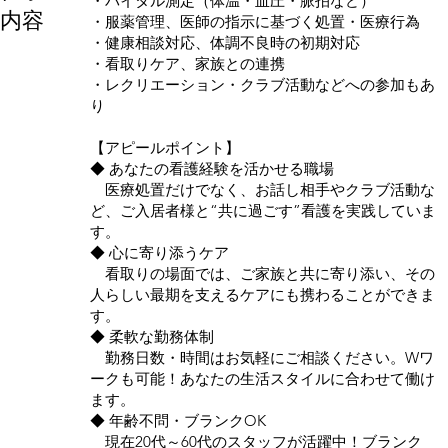
・バイタル測定（体温・血圧・脈拍など）
内容
・服薬管理、医師の指示に基づく処置・医療行為
・健康相談対応、体調不良時の初期対応
・看取りケア、家族との連携
・レクリエーション・クラブ活動などへの参加もあ
り
【アピールポイント】
◆ あなたの看護経験を活かせる職場
医療処置だけでなく、お話し相手やクラブ活動な
ど、ご入居者様と“共に過ごす”看護を実践していま
す。
◆ 心に寄り添うケア
看取りの場面では、ご家族と共に寄り添い、その
人らしい最期を支えるケアにも携わることができま
す。
◆ 柔軟な勤務体制
勤務日数・時間はお気軽にご相談ください。Wワ
ークも可能！あなたの生活スタイルに合わせて働け
ます。
◆ 年齢不問・ブランクOK
現在20代～60代のスタッフが活躍中！ブランク