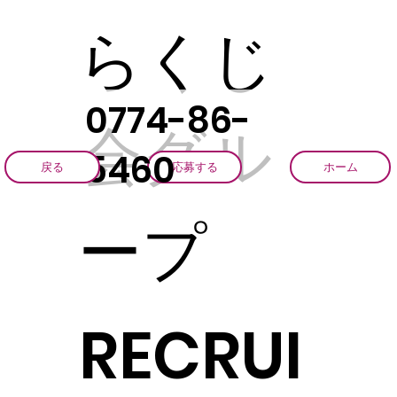
らくじ
0774-86-
会グル
5460
戻る
応募する
ホーム
ープ
RECRUI